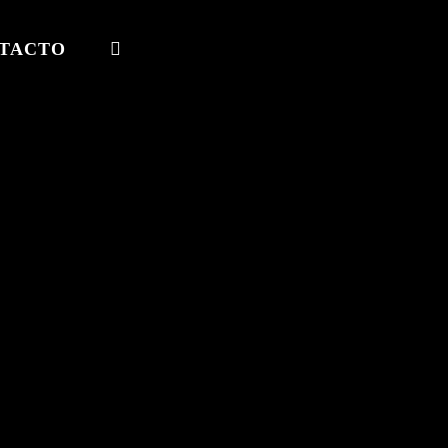
TACTO
ALTERNAR
BÚSQUEDA
DE
LA
WEB