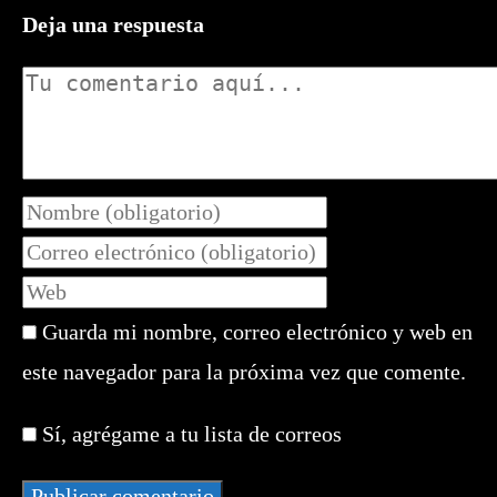
Deja una respuesta
Comentario
Introduce
tu
Introduce
nombre
tu
Introduce
o
dirección
la
nombre
de
Guarda mi nombre, correo electrónico y web en
URL
de
correo
de
este navegador para la próxima vez que comente.
usuario
electrónico
tu
para
para
web
comentar
Sí, agrégame a tu lista de correos
comentar
(opcional)