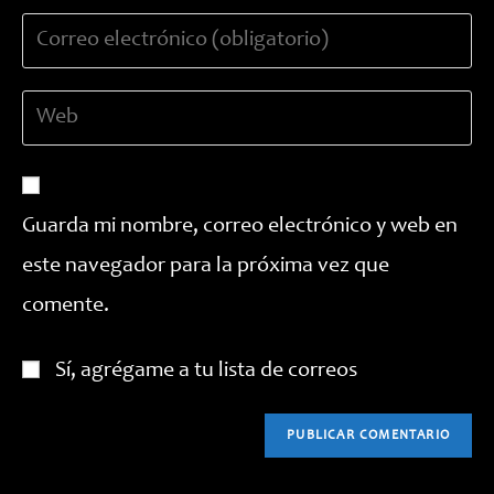
nombre
Introduce
o
tu
nombre
dirección
de
Introduce
de
usuario
la
correo
para
URL
electrónico
comentar
de
para
tu
comentar
Guarda mi nombre, correo electrónico y web en
web
este navegador para la próxima vez que
(opcional)
comente.
Sí, agrégame a tu lista de correos