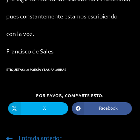
pues constantemente estamos escribiendo
con la voz.
Francisco de Sales
ETIQUETAS:
LA POESÍA Y LAS PALABRAS
COMPARTIR
POR FAVOR, COMPARTE ESTO.
ESTE
CONTENIDO
X
Facebook
Se
Se
abre
abre
en
en
una
una
nueva
nueva
ventana
ventana
Entrada anterior
Leer