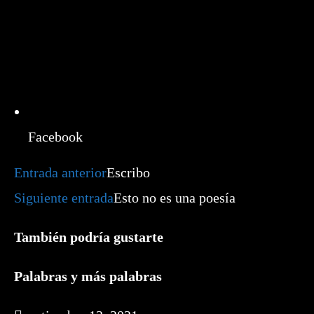
Facebook
Leer
Entrada anterior
Escribo
más
artículos
Siguiente entrada
Esto no es una poesía
También podría gustarte
Palabras y más palabras