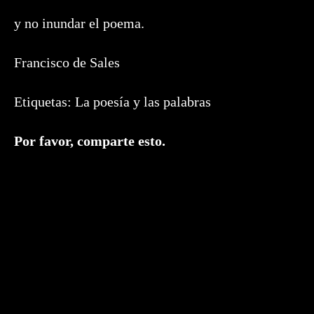
y no inundar el poema.
Francisco de Sales
Etiquetas:
La poesía y las palabras
Compartir
Por favor, comparte esto.
este
contenido
Se
abre
en
una
nueva
ventana