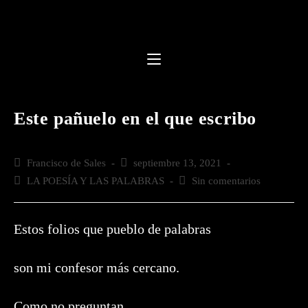
Saltar
al
contenido
Este pañuelo en el que escribo
Autor
Francisco de Sales
Publicación
septiembre 13, 2021
de
de
Categoría
LA POESÍA Y LAS PALABRAS
Comentarios
Sin comentarios
la
la
de
de
entrada:
entrada:
la
la
entrada:
entrada:
Estos folios que pueblo de palabras
son mi confesor más cercano.
Como no preguntan,