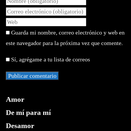
tu
Introduce
nombre
tu
Introduce
o
dirección
la
nombre
de
Guarda mi nombre, correo electrónico y web en
URL
de
correo
de
este navegador para la próxima vez que comente.
usuario
electrónico
tu
para
para
web
comentar
Sí, agrégame a tu lista de correos
comentar
(opcional)
Amor
De mí para mí
Desamor