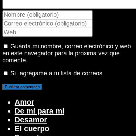
Introduce
tu
Introduce
nombre
tu
Introduce
o
dirección
la
nombre
de
URL
Guarda mi nombre, correo electrónico y web
de
correo
de
en este navegador para la próxima vez que
usuario
electrónico
tu
comente.
para
para
web
comentar
comentar
(opcional)
Sí, agrégame a tu lista de correos
Amor
De mí para mí
Desamor
El cuerpo