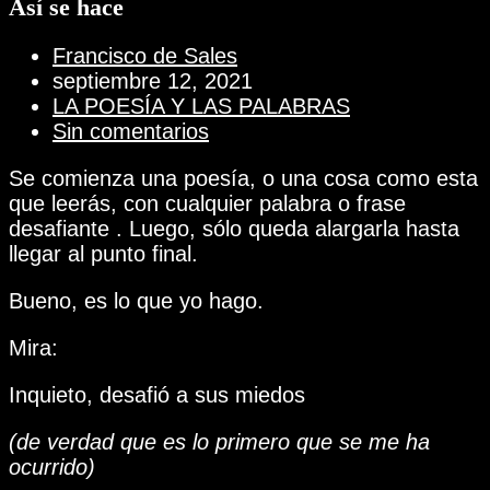
Así se hace
de
la
Autor
Francisco de Sales
web
de
Publicación
septiembre 12, 2021
la
de
Categoría
LA POESÍA Y LAS PALABRAS
entrada:
la
de
Comentarios
Sin comentarios
entrada:
la
de
Se comienza una poesía, o una cosa como esta
entrada:
la
que leerás, con cualquier palabra o frase
entrada:
desafiante . Luego, sólo queda alargarla hasta
llegar al punto final.
Bueno, es lo que yo hago.
Mira:
Inquieto, desafió a sus miedos
(de verdad que es lo primero que se me ha
ocurrido)