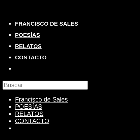
Saltar
al
contenido
FRANCISCO DE SALES
POESÍAS
RELATOS
CONTACTO
ALTERNAR
BÚSQUEDA
DE
Francisco de Sales
LA
POESÍAS
WEB
RELATOS
CONTACTO
Alternar
búsqueda