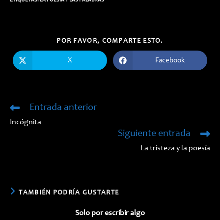
ETIQUETAS:
LA POESÍA Y LAS PALABRAS
COMPARTIR
POR FAVOR, COMPARTE ESTO.
ESTE
CONTENIDO
X
Facebook
Se
Se
abre
abre
en
en
una
una
nueva
nueva
ventana
ventana
Entrada anterior
Leer
más
Incógnita
artículos
Siguiente entrada
La tristeza y la poesía
TAMBIÉN PODRÍA GUSTARTE
Solo por escribir algo