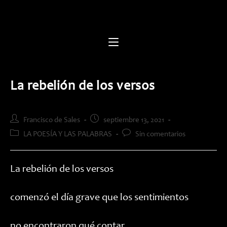
Saltar
al
contenido
La rebelión de los versos
Autor
Publicación
Francisco de Sales
septiembre 13, 2021
de
de
Categoría
Comentarios
LA POESÍA Y LAS PALABRAS
Sin comentarios
la
la
de
de
entrada:
entrada:
la
la
entrada:
entrada:
La rebelión de los versos
comenzó el día grave que los sentimientos
no encontraron qué contar.