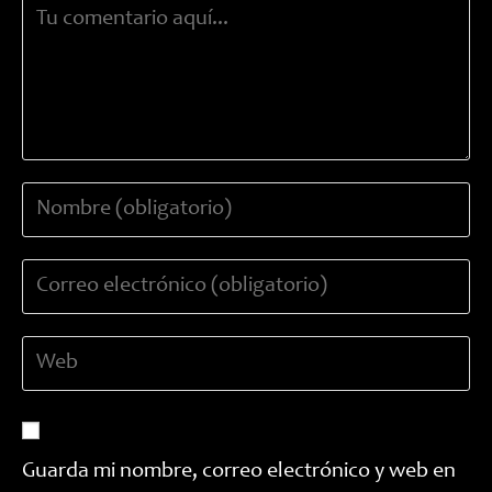
Comentario
Introduce
tu
nombre
Introduce
o
tu
nombre
dirección
de
Introduce
de
usuario
la
correo
para
URL
electrónico
comentar
de
para
tu
comentar
Guarda mi nombre, correo electrónico y web en
web