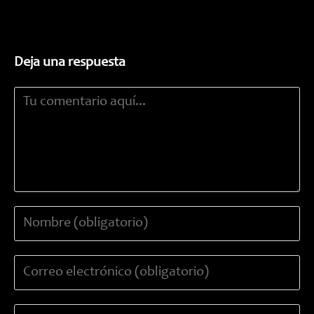
Deja una respuesta
Comentario
Introduce
tu
nombre
Introduce
o
tu
nombre
dirección
de
Introduce