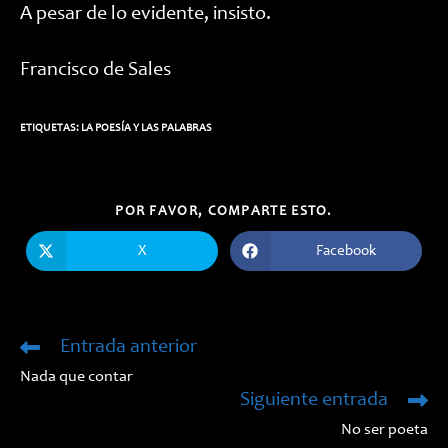
A pesar de lo evidente, insisto.
Francisco de Sales
ETIQUETAS:
LA POESÍA Y LAS PALABRAS
COMPARTIR
POR FAVOR, COMPARTE ESTO.
ESTE
CONTENIDO
X
Facebook
Se
Se
abre
abre
en
en
una
una
nueva
nueva
ventana
ventana
Entrada anterior
Leer
más
Nada que contar
artículos
Siguiente entrada
No ser poeta