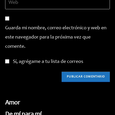
de
usuario
la
correo
para
URL
electrónico
comentar
de
para
tu
comentar
Guarda mi nombre, correo electrónico y web en
web
este navegador para la próxima vez que
(opcional)
comente.
Sí, agrégame a tu lista de correos
Amor
De mí para mí