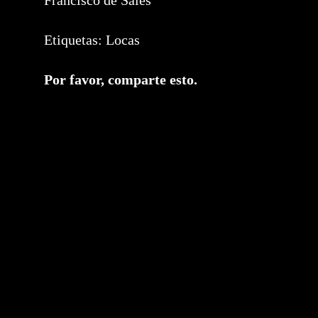
Francisco de Sales
Etiquetas:
Locas
Compartir
Por favor, comparte esto.
este
contenido
Se
abre
en
una
nueva
ventana