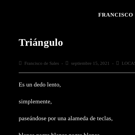
Saltar
al
FRANCISCO 
contenido
Triángulo
Autor
Francisco de Sales
Publicación
septiembre 15, 2021
Categoría
LOCA
de
de
de
la
la
la
entrada:
entrada:
entrada:
Es un dedo lento,
simplemente,
paseándose por una alameda de teclas,