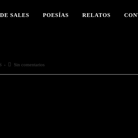
DE SALES
POESÍAS
RELATOS
CON
S
Comentarios
Sin comentarios
de
la
entrada: