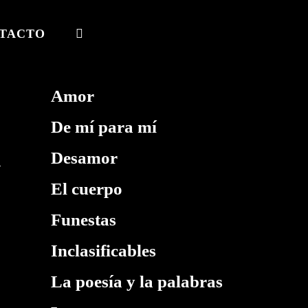
TACTO
ALTERNAR
BÚSQUEDA
DE
Amor
LA
De mí para mí
WEB
Desamor
El cuerpo
Funestas
Inclasificables
La poesía y la palabras