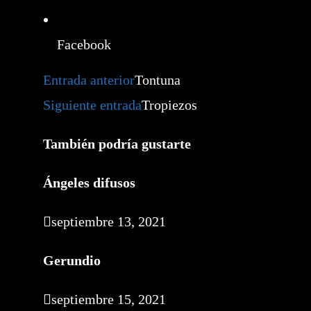
Facebook
Leer
Entrada anterior
Tontuna
más
artículos
Siguiente entrada
Tropiezos
También podría gustarte
Ángeles difusos
septiembre 13, 2021
Gerundio
septiembre 15, 2021