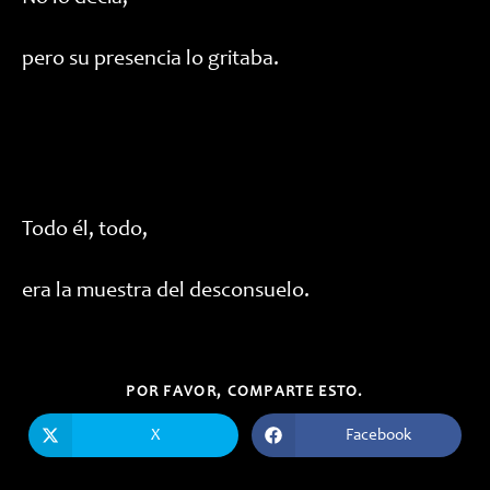
pero su presencia lo gritaba.
Todo él, todo,
era la muestra del desconsuelo.
COMPARTIR
POR FAVOR, COMPARTE ESTO.
ESTE
CONTENIDO
X
Facebook
Se
Se
abre
abre
en
en
una
una