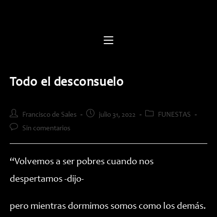
Saltar
al
contenido
Todo el desconsuelo
Autor
Publicación
Categoría
Francisco de Sales
julio 31, 2022
FUNESTAS
de
de
de
Comentarios
Sin comentarios
la
la
la
de
entrada:
entrada:
entrada:
la
entrada:
“Volvemos a ser pobres cuando nos
despertamos -dijo-
pero mientras dormimos somos como los demás.