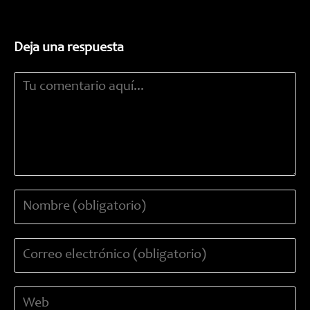
Deja una respuesta
Comentario
Introduce
tu
nombre
Introduce
o
tu
nombre
dirección
de
Introduce
de
usuario