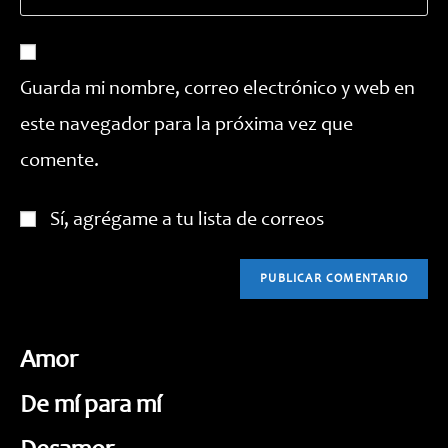
la
correo
para
URL
electrónico
comentar
de
para
tu
comentar
Guarda mi nombre, correo electrónico y web en
web
este navegador para la próxima vez que
(opcional)
comente.
Sí, agrégame a tu lista de correos
Amor
De mí para mí