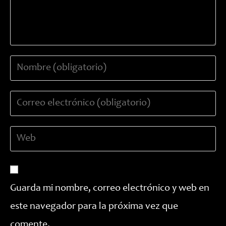
Introduce
tu
nombre
Introduce
o
tu
nombre
dirección
de
Introduce
de
usuario
la
correo
para
URL
electrónico
comentar
de
para
tu
comentar
Guarda mi nombre, correo electrónico y web en
web
este navegador para la próxima vez que
(opcional)
comente.