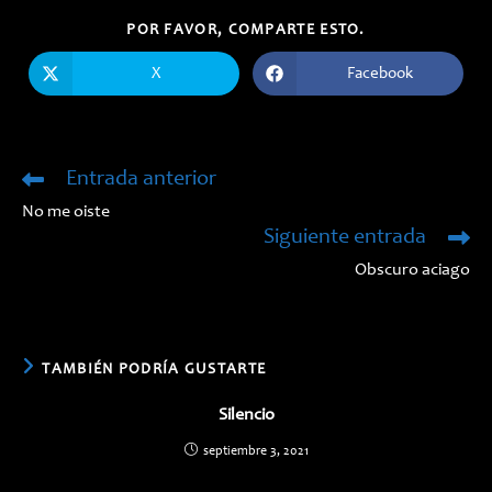
COMPARTIR
POR FAVOR, COMPARTE ESTO.
ESTE
CONTENIDO
X
Facebook
Se
Se
abre
abre
en
en
una
una
nueva
nueva
ventana
ventana
Entrada anterior
Leer
más
No me oiste
artículos
Siguiente entrada
Obscuro aciago
TAMBIÉN PODRÍA GUSTARTE
Silencio
septiembre 3, 2021