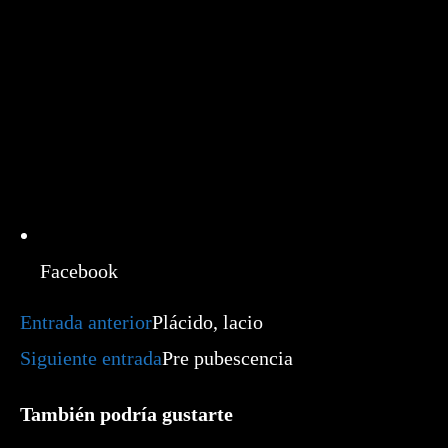
Facebook
Leer
Entrada anterior
Plácido, lacio
más
artículos
Siguiente entrada
Pre pubescencia
También podría gustarte