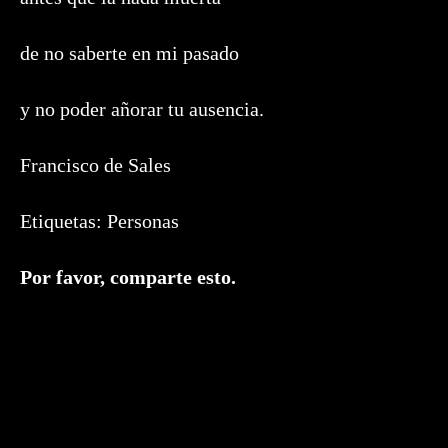
de no saberte en mi pasado
y no poder añorar tu ausencia.
Francisco de Sales
Etiquetas:
Personas
Compartir
Por favor, comparte esto.
este
contenido
Se
abre
en
una
nueva