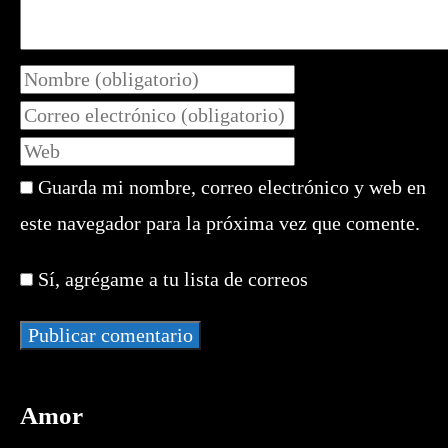
Introduce
tu
Introduce
nombre
tu
Introduce
o
dirección
la
nombre
de
Guarda mi nombre, correo electrónico y web en
URL
de
correo
de
este navegador para la próxima vez que comente.
usuario
electrónico
tu
para
para
web
comentar
Sí, agrégame a tu lista de correos
comentar
(opcional)
Amor