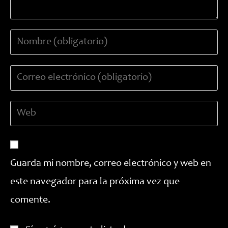
Introduce
tu
nombre
Introduce
o
tu
nombre
dirección
de
Introduce
de
usuario
la
correo
para
URL
electrónico
comentar
de
para
tu
comentar
Guarda mi nombre, correo electrónico y web en
web
este navegador para la próxima vez que
(opcional)
comente.