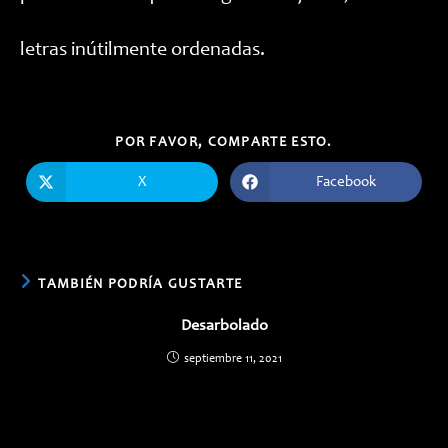
letras inútilmente ordenadas.
COMPARTIR
POR FAVOR, COMPARTE ESTO.
ESTE
CONTENIDO
X
Facebook
Se
Se
abre
abre
en
en
una
una
nueva
nueva
ventana
ventana
TAMBIÉN PODRÍA GUSTARTE
Desarbolado
septiembre 11, 2021