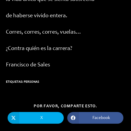
de haberse vivido entera.
Corres, corres, corres, vuelas…
¿Contra quién es la carrera?
Francisco de Sales
ETIQUETAS:
PERSONAS
COMPARTIR
POR FAVOR, COMPARTE ESTO.
ESTE
CONTENIDO
X
Facebook
Se
Se
abre
abre
en
en