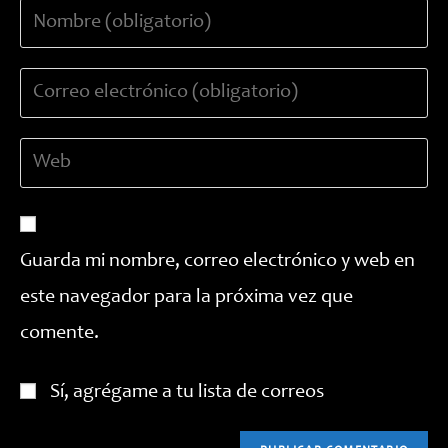
Introduce
tu
nombre
Introduce
o
tu
nombre
dirección
de
Introduce
de
usuario
la
correo
para
URL
electrónico
comentar
de
para
tu
comentar
Guarda mi nombre, correo electrónico y web en
web
este navegador para la próxima vez que
(opcional)
comente.
Sí, agrégame a tu lista de correos