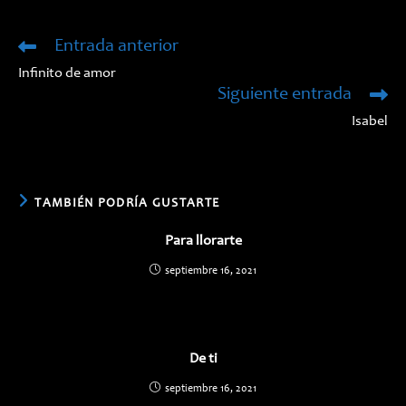
una
una
nueva
nueva
ventana
ventana
Entrada anterior
Leer
más
Infinito de amor
artículos
Siguiente entrada
Isabel
TAMBIÉN PODRÍA GUSTARTE
Para llorarte
septiembre 16, 2021
De ti
septiembre 16, 2021