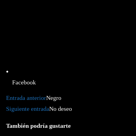
Facebook
Leer
Entrada anterior
Negro
más
artículos
Siguiente entrada
No deseo
También podría gustarte