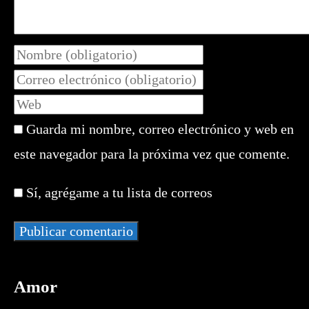
Introduce
tu
Introduce
nombre
tu
Introduce
o
dirección
la
nombre
de
Guarda mi nombre, correo electrónico y web en
URL
de
correo
de
este navegador para la próxima vez que comente.
usuario
electrónico
tu
para
para
web
comentar
Sí, agrégame a tu lista de correos
comentar
(opcional)
Amor