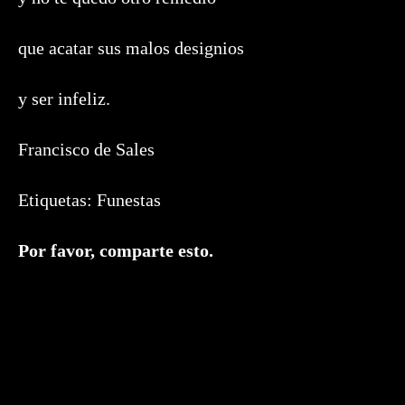
que acatar sus malos designios
y ser infeliz.
Francisco de Sales
Etiquetas:
Funestas
Compartir
Por favor, comparte esto.
este
contenido
Se
abre
en
una
nueva