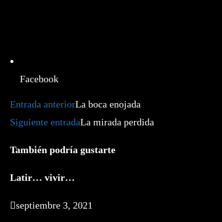
Facebook
Leer
Entrada anterior
La boca enojada
más
artículos
Siguiente entrada
La mirada perdida
También podría gustarte
Latir… vivir…
septiembre 3, 2021