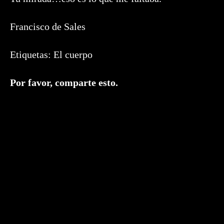
Francisco de Sales
Etiquetas:
El cuerpo
Compartir
Por favor, comparte esto.
este
contenido
Se
abre
en
una
nueva
ventana