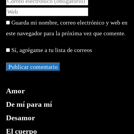
nombre
tu
Introduce
o
dirección
la
nombre
de
Guarda mi nombre, correo electrónico y web en
URL
de
correo
de
este navegador para la próxima vez que comente.
usuario
electrónico
tu
para
para
web
comentar
Sí, agrégame a tu lista de correos
comentar
(opcional)
Amor
De mí para mí
Desamor
El cuerpo