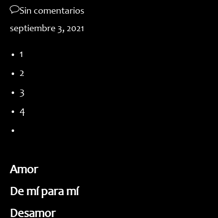
Sin comentarios
septiembre 3, 2021
1
2
3
4
Ir
a
la
página
Amor
siguiente
De mí para mí
Desamor