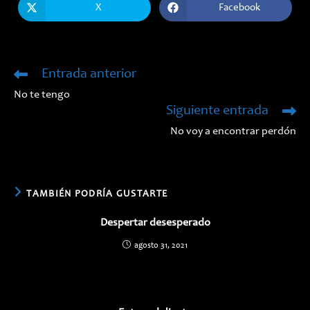
X
Facebook
Se
Se
abre
abre
en
en
una
una
nueva
nueva
ventana
ventana
Entrada anterior
Leer
más
No te tengo
artículos
Siguiente entrada
No voy a encontrar perdón
TAMBIÉN PODRÍA GUSTARTE
Despertar desesperado
agosto 31, 2021