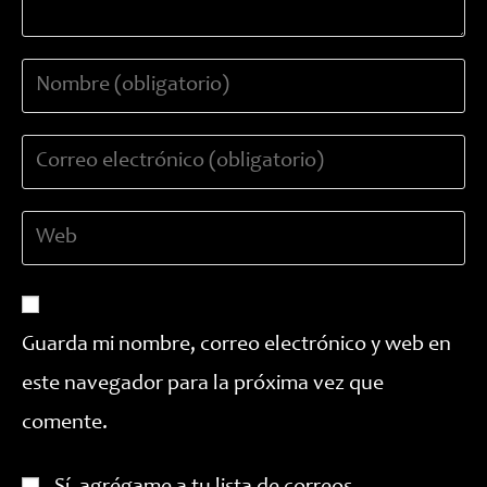
Introduce
tu
nombre
Introduce
o
tu
nombre
dirección
de
Introduce
de
usuario
la
correo
para
URL
electrónico
comentar
de
para
tu
comentar
Guarda mi nombre, correo electrónico y web en
web
este navegador para la próxima vez que
(opcional)
comente.