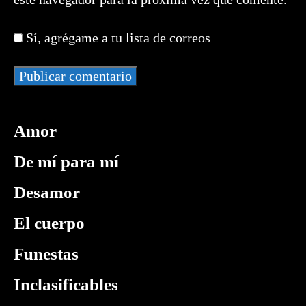
electrónico
tu
para
para
web
comentar
Sí, agrégame a tu lista de correos
comentar
(opcional)
Amor
De mí para mí
Desamor
El cuerpo
Funestas
Inclasificables