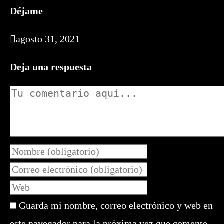
Déjame
agosto 31, 2021
Deja una respuesta
Comentario
Introduce
tu
Introduce
nombre
tu
Introduce
o
dirección
la
nombre
de
Guarda mi nombre, correo electrónico y web en
URL
de
correo
de
este navegador para la próxima vez que comente.
usuario