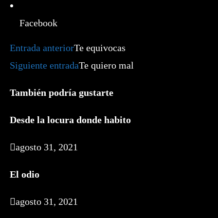
Facebook
Leer
Entrada anterior
Te equivocas
más
artículos
Siguiente entrada
Te quiero mal
También podría gustarte
Desde la locura donde habito
agosto 31, 2021
El odio
agosto 31, 2021