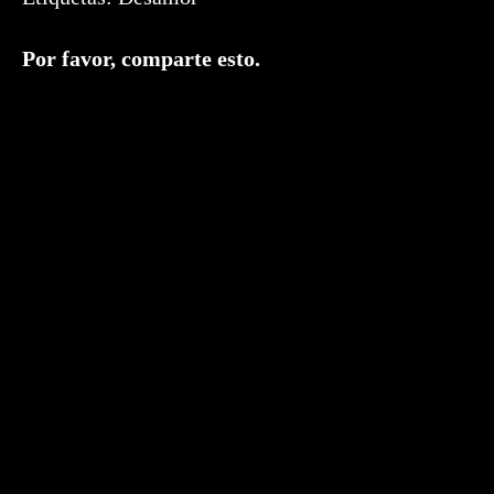
Compartir
Por favor, comparte esto.
este
contenido
Se
abre
en
una
nueva
ventana