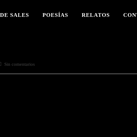
DE SALES
POESÍAS
RELATOS
CON
Comentarios
Sin comentarios
de
a
ntrada: