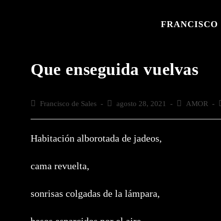
Saltar
al
FRANCISCO 
contenido
Que enseguida vuelvas
Autor
Francisco de Sales
Publicación
agosto 28, 2021
Categoría
AMOR
de
de
de
la
la
la
l
entrada:
entrada:
entrada:
e
Habitación alborotada de jadeos,
cama revuelta,
sonrisas colgadas de la lámpara,