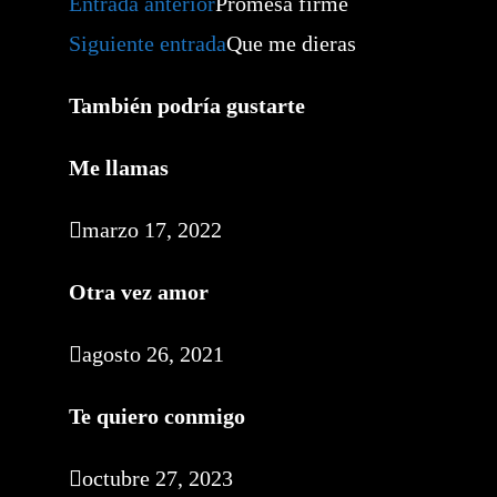
Entrada anterior
Promesa firme
más
artículos
Siguiente entrada
Que me dieras
También podría gustarte
Me llamas
marzo 17, 2022
Otra vez amor
agosto 26, 2021
Te quiero conmigo
octubre 27, 2023