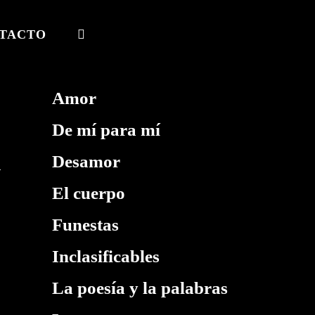
TACTO
ALTERNAR
BÚSQUEDA
DE
Amor
LA
De mí para mí
WEB
Desamor
El cuerpo
Funestas
Inclasificables
La poesía y la palabras