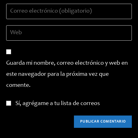
nombre
Introduce
o
tu
nombre
dirección
de
Introduce
de
usuario
la
correo
para
URL
electrónico
comentar
de
para
tu
comentar
Guarda mi nombre, correo electrónico y web en
web
este navegador para la próxima vez que
(opcional)
comente.
Sí, agrégame a tu lista de correos