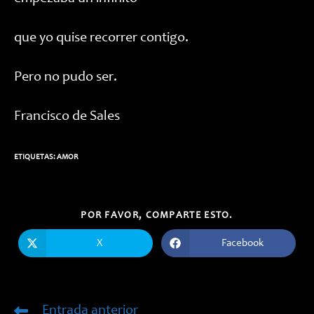
que yo quise recorrer contigo.
Pero no pudo ser.
Francisco de Sales
ETIQUETAS:
AMOR
COMPARTIR
POR FAVOR, COMPARTE ESTO.
ESTE
CONTENIDO
X
Facebook
Se
Se
abre
abre
en
en
una
una
nueva
nueva
ventana
ventana
Entrada anterior
Leer