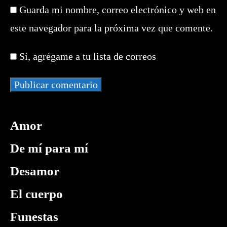
la
nombre
de
Guarda mi nombre, correo electrónico y web en
URL
de
correo
de
este navegador para la próxima vez que comente.
usuario
electrónico
tu
para
para
web
comentar
Sí, agrégame a tu lista de correos
comentar
(opcional)
Amor
De mí para mí
Desamor
El cuerpo
Funestas