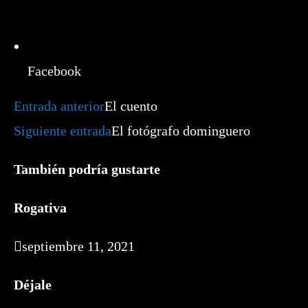
Facebook
Leer
Entrada anterior
El cuento
más
artículos
Siguiente entrada
El fotógrafo dominguero
También podría gustarte
Rogativa
septiembre 11, 2021
Déjale