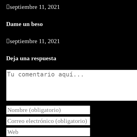
septiembre 11, 2021
Dame un beso
septiembre 11, 2021
Deja una respuesta
Comentario
Introduce
tu
Introduce
nombre
tu
Introduce
o
dirección