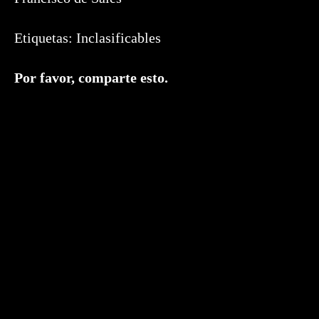
Etiquetas:
Inclasificables
Compartir
Por favor, comparte esto.
este
contenido
Se
abre
en
una
nueva
ventana