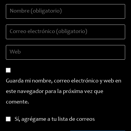
Introduce
tu
nombre
Introduce
o
tu
nombre
dirección
de
Introduce
de
usuario
la
correo
para
URL
electrónico
comentar
de
para
tu
comentar
Guarda mi nombre, correo electrónico y web en
web
este navegador para la próxima vez que
(opcional)
comente.
Sí, agrégame a tu lista de correos