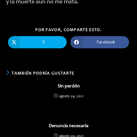
y la muerte aún no me mata.
COMPARTIR
POR FAVOR, COMPARTE ESTO.
ESTE
CONTENIDO
X
Facebook
Se
Se
abre
abre
en
en
una
una
nueva
nueva
ventana
ventana
TAMBIÉN PODRÍA GUSTARTE
Sin perdón
agosto 29, 2021
Denuncia necesaria
agosto 29, 2021