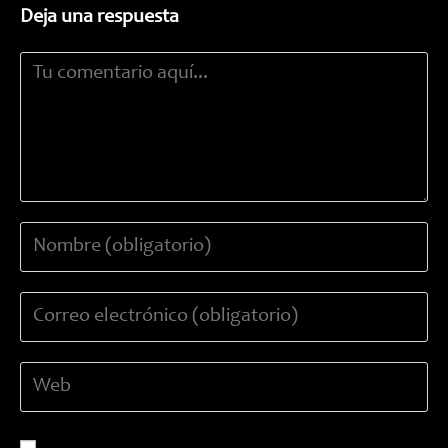
Deja una respuesta
Comentario
Introduce
tu
nombre
Introduce
o
tu
nombre
dirección
de
Introduce
de
usuario
la
correo
para
URL
electrónico
comentar