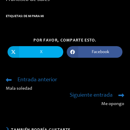
ETIQUETAS:
DE MI PARA MI
COMPARTIR
POR FAVOR, COMPARTE ESTO.
ESTE
CONTENIDO
X
Facebook
Se
Se
abre
abre
en
en
una
una
nueva
nueva
ventana
ventana
Entrada anterior
Leer
más
Mala soledad
artículos
Siguiente entrada
Me opongo