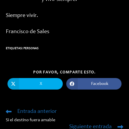
Siempre vivir.
Francisco de Sales
ETIQUETAS:
PERSONAS
COMPARTIR
POR FAVOR, COMPARTE ESTO.
ESTE
CONTENIDO
X
Facebook
Se
Se
abre
abre
en
en
una
una
nueva
nueva
ventana
ventana
Entrada anterior
Leer
más
Si el destino fuera amable
artículos
Siguiente entrada