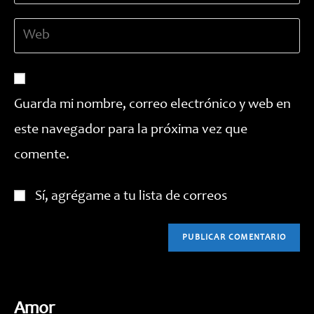
dirección
de
Introduce
de
usuario
la
correo
para
URL
electrónico
comentar
de
para
tu
comentar
Guarda mi nombre, correo electrónico y web en
web
este navegador para la próxima vez que
(opcional)
comente.
Sí, agrégame a tu lista de correos
Amor