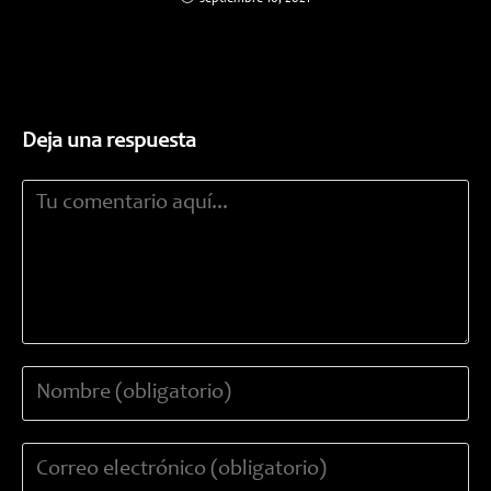
Deja una respuesta
Comentario
Introduce
tu
nombre
Introduce
o
tu
nombre