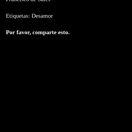
Etiquetas:
Desamor
Compartir
Por favor, comparte esto.
este
contenido
Se
abre
en
una
nueva
ventana