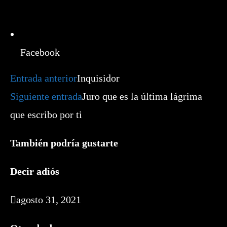
Facebook
Leer
Entrada anterior
Inquisidor
más
artículos
Siguiente entrada
Juro que es la última lágrima
que escribo por ti
También podría gustarte
Decir adiós
agosto 31, 2021