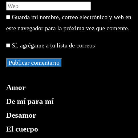
tu
Introduce
o
dirección
la
nombre
de
Guarda mi nombre, correo electrónico y web en
URL
de
correo
de
este navegador para la próxima vez que comente.
usuario
electrónico
tu
para
para
web
comentar
Sí, agrégame a tu lista de correos
comentar
(opcional)
Amor
De mí para mí
Desamor
El cuerpo