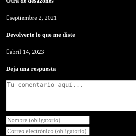
Otra de desazones
septiembre 2, 2021
Devolverte lo que me diste
abril 14, 2023
Deja una respuesta
Comentario
Introduce
tu
Introduce
nombre