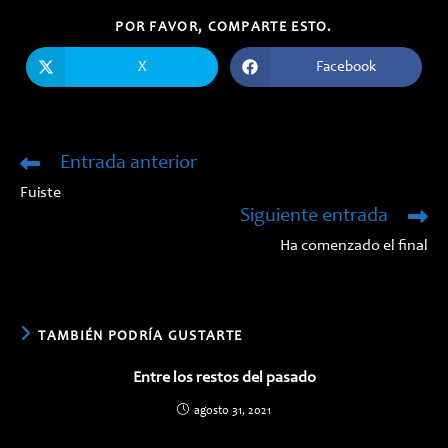
COMPARTIR
POR FAVOR, COMPARTE ESTO.
ESTE
CONTENIDO
X
Facebook
Se
Se
abre
abre
en
en
una
una
nueva
nueva
ventana
ventana
Entrada anterior
Leer
más
Fuiste
artículos
Siguiente entrada
Ha comenzado el final
TAMBIÉN PODRÍA GUSTARTE
Entre los restos del pasado
agosto 31, 2021