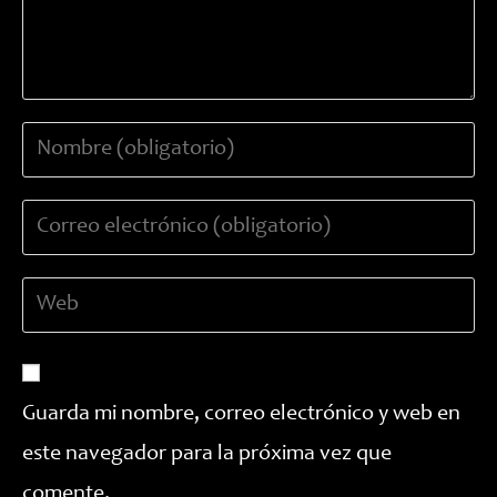
Introduce
tu
nombre
Introduce
o
tu
nombre
dirección
de
Introduce
de
usuario
la
correo
para
URL
electrónico
comentar
de
para
tu
comentar
Guarda mi nombre, correo electrónico y web en
web
este navegador para la próxima vez que
(opcional)
comente.