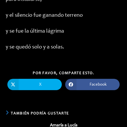
y el silencio fue ganando terreno
y se fue la última lágrima
y se quedó solo y a solas.
COMPARTIR
POR FAVOR, COMPARTE ESTO.
ESTE
CONTENIDO
X
Facebook
Se
Se
abre
abre
en
en
una
una
nueva
nueva
ventana
ventana
TAMBIÉN PODRÍA GUSTARTE
Amaría a Lucía