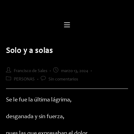
Saltar
al
contenido
Solo y a solas
Autor
Publicación
Francisco de Sales
marzo 13, 2024
de
de
Categoría
Comentarios
PERSONAS
Sin comentarios
la
la
de
de
entrada:
entrada:
la
la
entrada:
entrada:
Se le fue la última lágrima,
desganada y sin fuerza,
pues las que expresaban el dolor