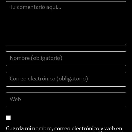
Comentario
Introduce
tu
nombre
Introduce
o
tu
nombre
dirección
de
Introduce
de
usuario
la
correo
para
URL
electrónico
comentar
de
para
tu
comentar
Guarda mi nombre, correo electrónico y web en