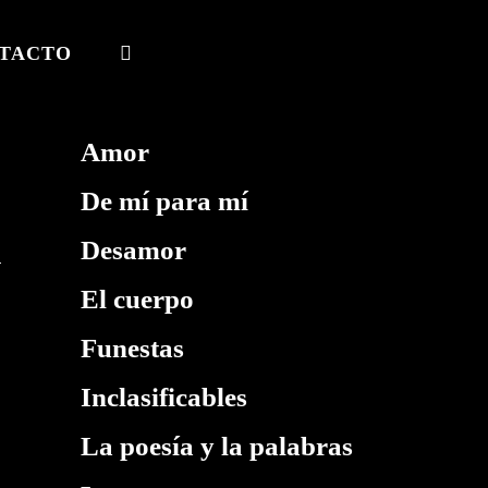
TACTO
ALTERNAR
BÚSQUEDA
DE
Amor
LA
De mí para mí
WEB
Desamor
El cuerpo
Funestas
Inclasificables
La poesía y la palabras