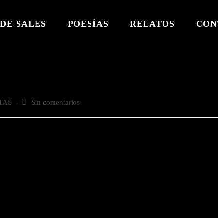
DE SALES
POESÍAS
RELATOS
CON
TAS
Comentarios
Sin comentarios
de
la
entrada: