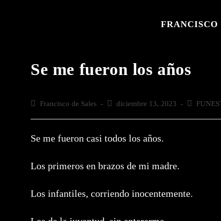
Saltar
al
FRANCISCO 
contenido
Se me fueron los años
Autor
Francisco de Sales
Publicación
diciembre 13, 2023
Categoría
FUNES
de
de
de
la
la
la
entrada:
entrada:
entrada:
Se me fueron casi todos los años.
Los primeros en brazos de mi madre.
Los infantiles, corriendo inocentemente.