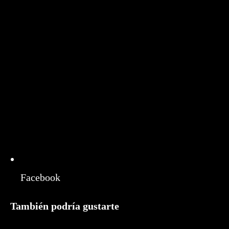
una
nueva
ventana
Facebook
También podría gustarte