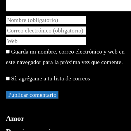
Introduce
tu
Introduce
nombre
tu
Introduce
o
dirección
la
nombre
de
Guarda mi nombre, correo electrónico y web en
URL
de
correo
de
este navegador para la próxima vez que comente.
usuario
electrónico
tu
para
para
web
comentar
Sí, agrégame a tu lista de correos
comentar
(opcional)
Amor