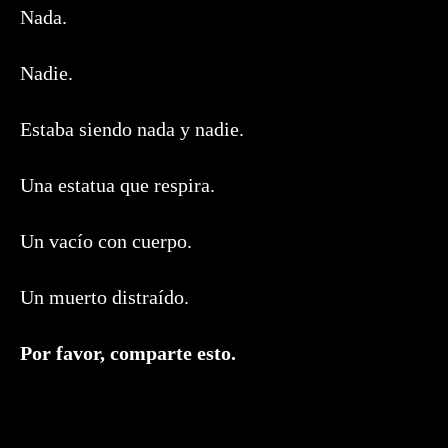
Nada.
Nadie.
Estaba siendo nada y nadie.
Una estatua que respira.
Un vacío con cuerpo.
Un muerto distraído.
Compartir
Por favor, comparte esto.
este
contenido
Se
abre