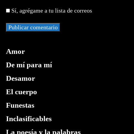
tu
para
para
web
comentar
Sí, agrégame a tu lista de correos
comentar
(opcional)
Amor
De mí para mí
Desamor
El cuerpo
Funestas
Inclasificables
La poesía y la palabras