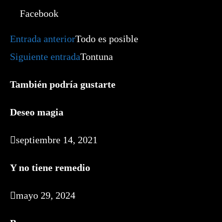
Facebook
Leer
Entrada anterior
Todo es posible
más
artículos
Siguiente entrada
Tontuna
También podría gustarte
Deseo magia
septiembre 14, 2021
Y no tiene remedio
mayo 29, 2024