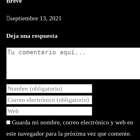
Breve
septiembre 13, 2021
Deja una respuesta
Comentario
Introduce
tu
Introduce
nombre
tu
Introduce
o
dirección
la
nombre
de
Guarda mi nombre, correo electrónico y web en
URL
de
correo
de
este navegador para la próxima vez que comente.
usuario
electrónico