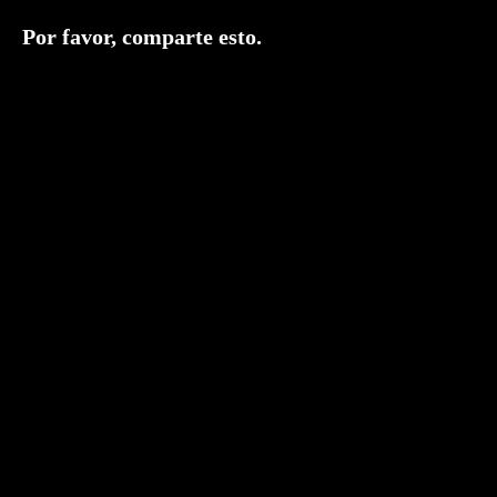
Compartir
Por favor, comparte esto.
este
contenido
Se
abre
en
una
nueva
ventana