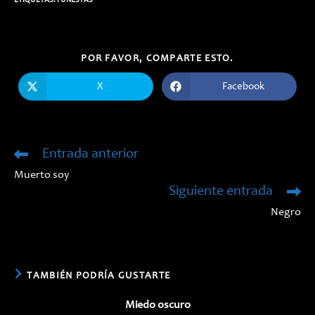
ETIQUETAS:
FUNESTAS
COMPARTIR
POR FAVOR, COMPARTE ESTO.
ESTE
CONTENIDO
X
Facebook
Se
Se
abre
abre
en
en
una
una
nueva
nueva
ventana
ventana
Entrada anterior
Leer
más
Muerto soy
artículos
Siguiente entrada
Negro
TAMBIÉN PODRÍA GUSTARTE
Miedo oscuro