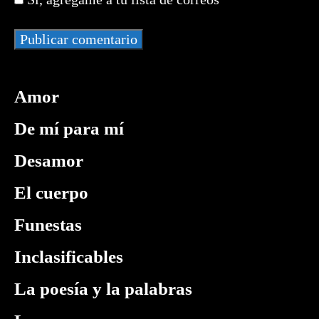
comentar
(opcional)
Amor
De mí para mí
Desamor
El cuerpo
Funestas
Inclasificables
La poesía y la palabras