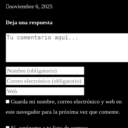
noviembre 6, 2025
Deja una respuesta
Comentario
Introduce
tu
Introduce
nombre
tu
Introduce
o
dirección
la
nombre
de
Guarda mi nombre, correo electrónico y web en
URL
de
correo
de
este navegador para la próxima vez que comente.
usuario
electrónico
tu
para
para
web
comentar
Sí, agrégame a tu lista de correos