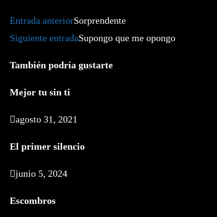
Leer
Entrada anterior
Sorprendente
más
artículos
Siguiente entrada
Supongo que me opongo
También podría gustarte
Mejor tu sin ti
agosto 31, 2021
El primer silencio
junio 5, 2024
Escombros