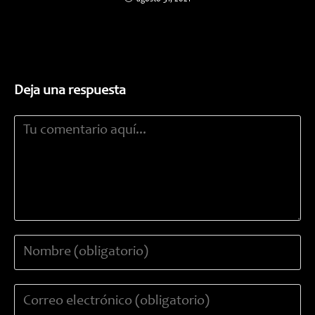
Deja una respuesta
Comentario
Introduce
tu
nombre
Introduce
o
tu
nombre