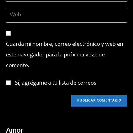
dirección
de
Introduce
de
usuario
la
correo
para
URL
electrónico
comentar
de
para
tu
comentar
Guarda mi nombre, correo electrónico y web en
web
este navegador para la próxima vez que
(opcional)
comente.
Sí, agrégame a tu lista de correos
Amor