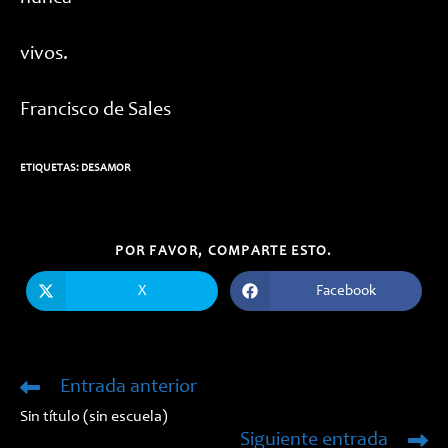
vivos.
Francisco de Sales
ETIQUETAS:
DESAMOR
COMPARTIR
POR FAVOR, COMPARTE ESTO.
ESTE
CONTENIDO
X
Facebook
Se
Se
abre
abre
en
en
una
una
nueva
nueva
ventana
ventana
Entrada anterior
Leer
más
Sin título (sin escuela)
artículos
Siguiente entrada