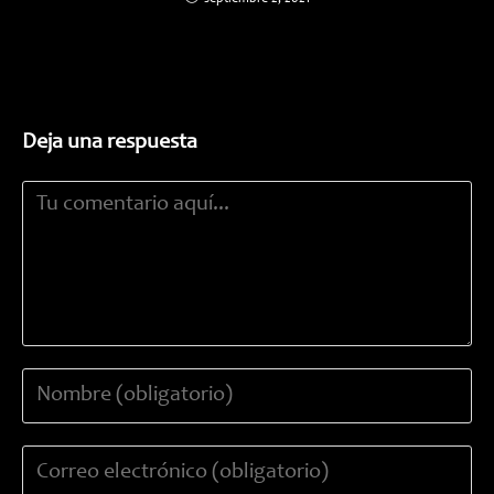
Deja una respuesta
Comentario
Introduce
tu
nombre
Introduce
o
tu
nombre