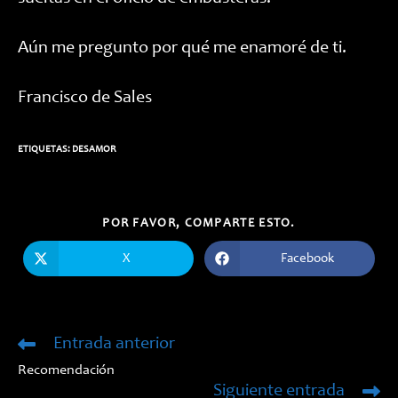
Aún me pregunto por qué me enamoré de ti.
Francisco de Sales
ETIQUETAS:
DESAMOR
COMPARTIR
POR FAVOR, COMPARTE ESTO.
ESTE
CONTENIDO
X
Facebook
Se
Se
abre
abre
en
en
una
una
nueva
nueva
ventana
ventana
Entrada anterior
Leer
más
Recomendación
artículos
Siguiente entrada