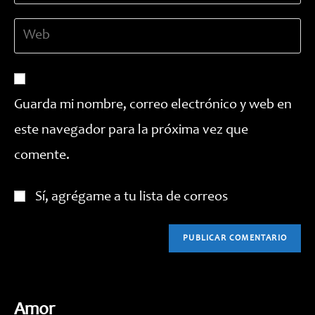
dirección
de
Introduce
de
usuario
la
correo
para
URL
electrónico
comentar
de
para
tu
comentar
Guarda mi nombre, correo electrónico y web en
web
este navegador para la próxima vez que
(opcional)
comente.
Sí, agrégame a tu lista de correos
Amor