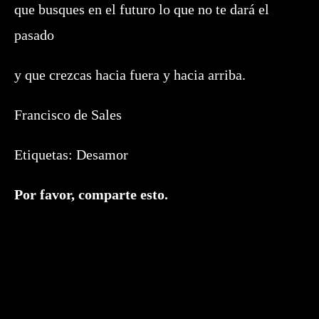
que busques en el futuro lo que no te dará el
pasado
y que crezcas hacia fuera y hacia arriba.
Francisco de Sales
Etiquetas:
Desamor
Compartir
Por favor, comparte esto.
este
contenido
Se
abre
en
una
nueva
ventana