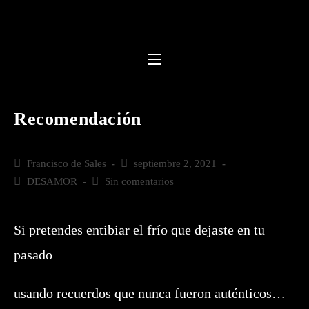
Saltar
al
contenido
Recomendación
Autor
Francisco de Sales
Publicación
septiembre 2, 2021
de
de
Categoría
DESAMOR
Comentarios
Sin comentarios
la
la
de
de
entrada:
entrada:
la
la
entrada:
entrada:
Si pretendes entibiar el frío que dejaste en tu
pasado
usando recuerdos que nunca fueron auténticos…