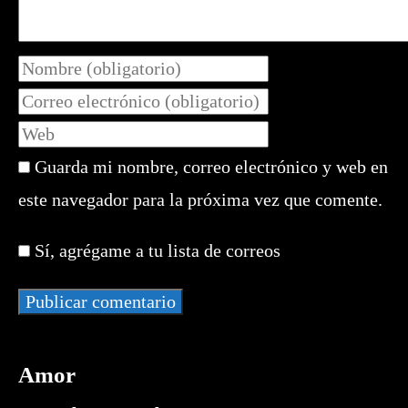
Introduce
tu
Introduce
nombre
tu
Introduce
o
dirección
la
nombre
de
Guarda mi nombre, correo electrónico y web en
URL
de
correo
de
este navegador para la próxima vez que comente.
usuario
electrónico
tu
para
para
web
comentar
Sí, agrégame a tu lista de correos
comentar
(opcional)
Amor