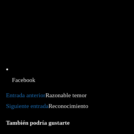
Facebook
Leer
Entrada anterior
Razonable temor
más
artículos
Siguiente entrada
Reconocimiento
También podría gustarte