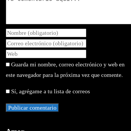
Introduce
tu
Introduce
nombre
tu
Introduce
o
dirección
la
nombre
de
Guarda mi nombre, correo electrónico y web en
URL
de
correo
de
este navegador para la próxima vez que comente.
usuario
electrónico
tu
para
para
web
comentar
Sí, agrégame a tu lista de correos
comentar
(opcional)