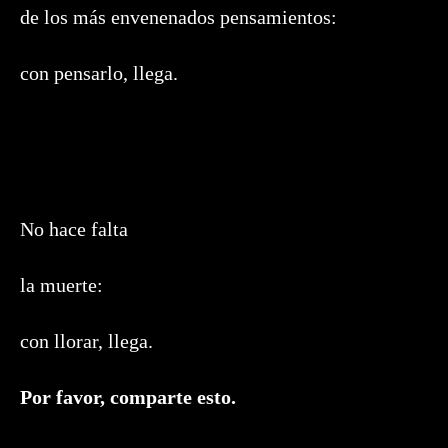
de los más envenenados pensamientos:
con pensarlo, llega.
No hace falta
la muerte:
con llorar, llega.
Compartir
Por favor, comparte esto.
este
contenido
Se