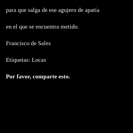
para que salga de ese agujero de apatía
en el que se encuentra metido.
Francisco de Sales
Etiquetas:
Locas
Compartir
Por favor, comparte esto.
este
contenido
Se
abre
en
una
nueva
ventana