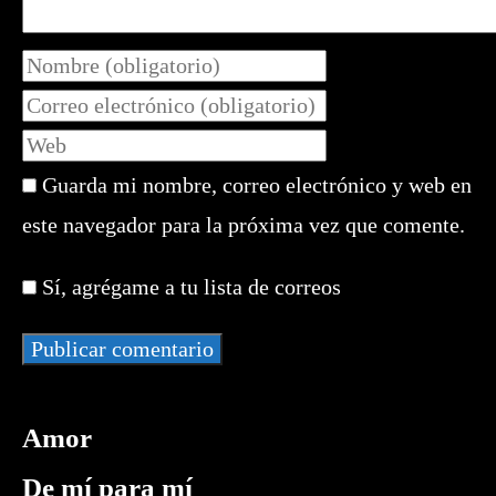
Introduce
tu
Introduce
nombre
tu
Introduce
o
dirección
la
nombre
de
Guarda mi nombre, correo electrónico y web en
URL
de
correo
de
este navegador para la próxima vez que comente.
usuario
electrónico
tu
para
para
web
comentar
Sí, agrégame a tu lista de correos
comentar
(opcional)
Amor
De mí para mí