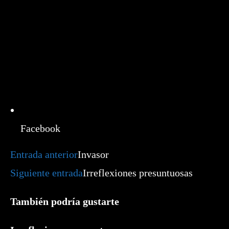
Facebook
Leer
Entrada anterior
Invasor
más
artículos
Siguiente entrada
Irreflexiones presuntuosas
También podría gustarte