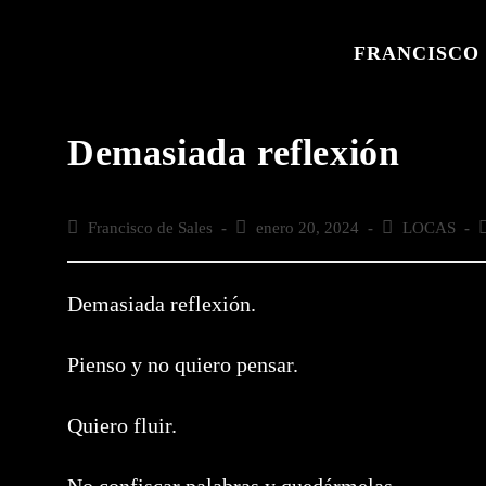
Saltar
al
FRANCISCO 
contenido
Demasiada reflexión
Autor
Francisco de Sales
Publicación
enero 20, 2024
Categoría
LOCAS
C
de
de
de
d
la
la
la
l
entrada:
entrada:
entrada:
e
Demasiada reflexión.
Pienso y no quiero pensar.
Quiero fluir.