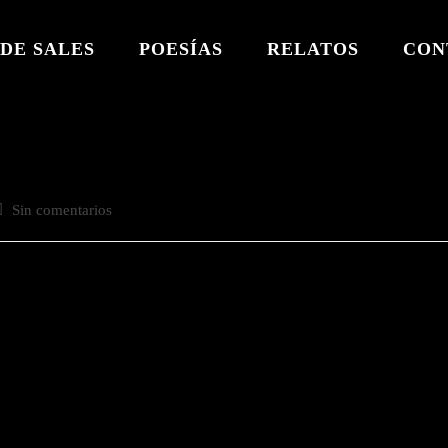
DE SALES
POESÍAS
RELATOS
CON
omentarios
Sin comentarios
e
a
ntrada: