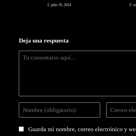
julio 19, 2024
se
Deja una respuesta
Comentario
Introduce
Introduce
tu
tu
nombre
dirección
Guarda mi nombre, correo electrónico y we
o
de