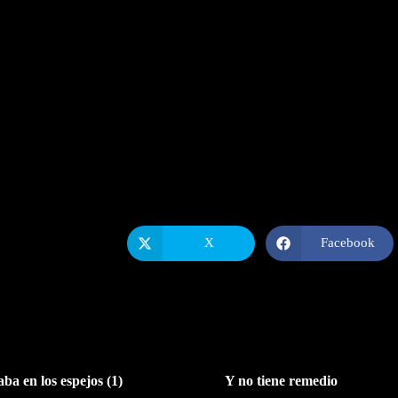
X
Facebook
Se
Se
abre
abre
en
en
una
una
nueva
nueva
ventana
ventana
aba en los espejos (1)
Y no tiene remedio