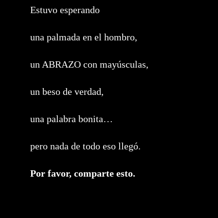
Estuvo esperando
una palmada en el hombro,
un ABRAZO con mayúsculas,
un beso de verdad,
una palabra bonita…
pero nada de todo eso llegó.
Compartir
Por favor, comparte esto.
este
contenido
Se
abre