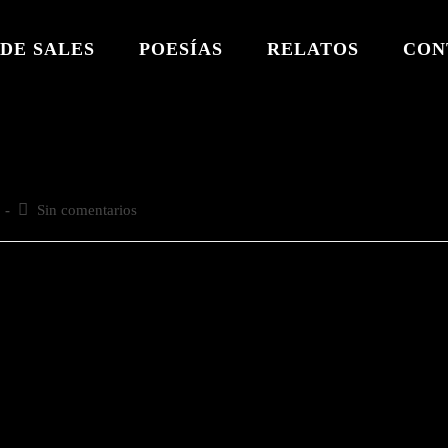
DE SALES
POESÍAS
RELATOS
CON
Comentarios
Sin comentarios
de
la
entrada: