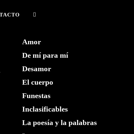
TACTO
ALTERNAR
BÚSQUEDA
DE
Amor
LA
De mí para mí
WEB
Desamor
El cuerpo
Funestas
Inclasificables
La poesía y la palabras