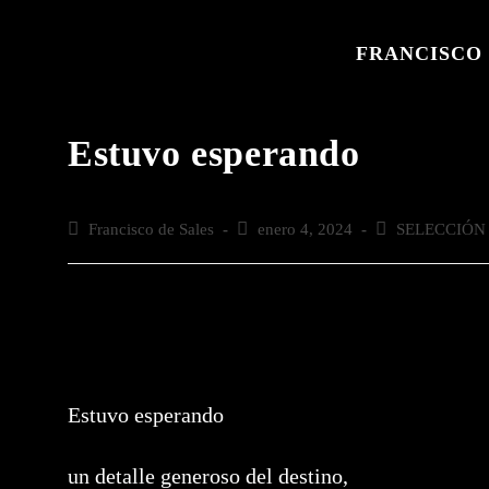
Saltar
al
FRANCISCO 
contenido
Estuvo esperando
Autor
Francisco de Sales
Publicación
enero 4, 2024
Categoría
SELECCIÓN
de
de
de
la
la
la
entrada:
entrada:
entrada:
Estuvo esperando
un detalle generoso del destino,