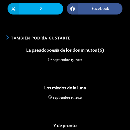
ESTE
CONTENIDO
X
Facebook
Se
Se
abre
abre
en
en
una
una
nueva
nueva
ventana
ventana
TAMBIÉN PODRÍA GUSTARTE
La pseudopoesía de los dos minutos (6)
septiembre 15, 2021
Los miedos de la luna
septiembre 15, 2021
Y de pronto