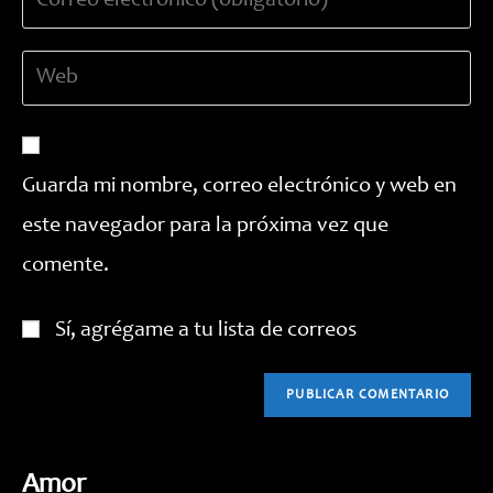
tu
nombre
dirección
de
Introduce
de
usuario
la
correo
para
URL
electrónico
comentar
de
para
tu
comentar
Guarda mi nombre, correo electrónico y web en
web
este navegador para la próxima vez que
(opcional)
comente.
Sí, agrégame a tu lista de correos
Amor