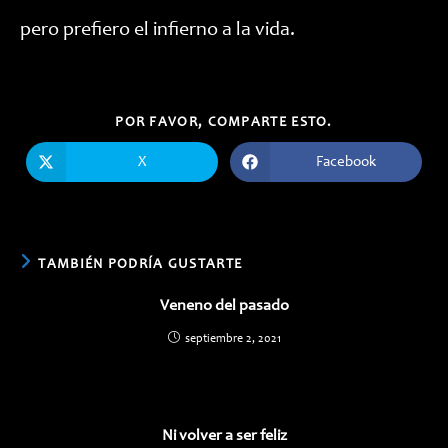
pero prefiero el infierno a la vida.
COMPARTIR
POR FAVOR, COMPARTE ESTO.
ESTE
CONTENIDO
X
Facebook
Se
Se
abre
abre
en
en
una
una
nueva
nueva
ventana
ventana
TAMBIÉN PODRÍA GUSTARTE
Veneno del pasado
septiembre 2, 2021
Ni volver a ser feliz