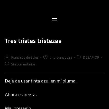
Saltar
al
contenido
Tres tristes tristezas
Autor
Publicación
Categoría
Francisco de Sales
enero 24, 2023
DESAMOR
de
de
de
Comentarios
Sin comentarios
la
la
la
de
entrada:
entrada:
entrada:
la
entrada:
Dejé de usar tinta azul en mi pluma.
Ahora es negra.
Mal presagio.