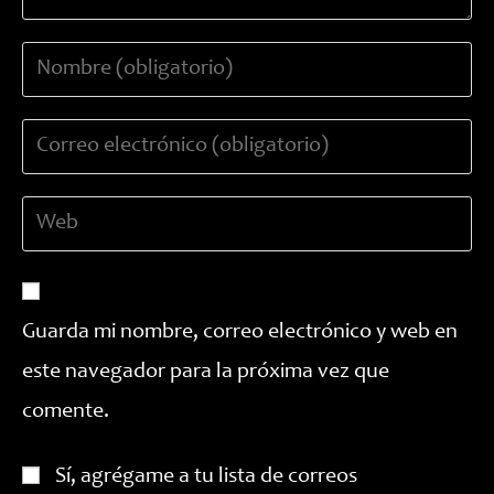
Introduce
tu
nombre
Introduce
o
tu
nombre
dirección
de
Introduce
de
usuario
la
correo
para
URL
electrónico
comentar
de
para
tu
comentar
Guarda mi nombre, correo electrónico y web en
web
este navegador para la próxima vez que
(opcional)
comente.
Sí, agrégame a tu lista de correos