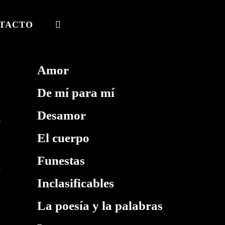
TACTO
ALTERNAR
BÚSQUEDA
DE
Amor
LA
De mí para mí
WEB
Desamor
El cuerpo
Funestas
ó
Inclasificables
La poesía y la palabras