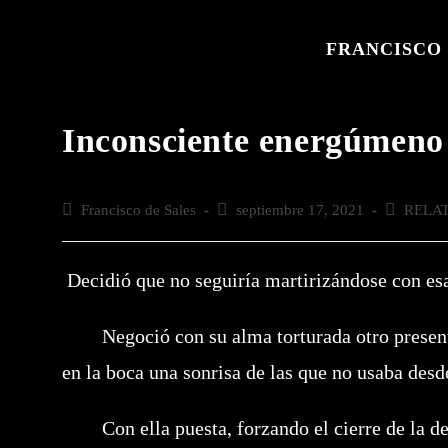
Saltar
al
FRANCISCO 
contenido
Inconsciente energúmeno
Autor
Francisco de Sales
Publicación
septiembre 17, 2021
Categoría
RELA
de
de
de
la
la
la
entrada:
entrada:
entrada:
Decidió que no seguiría martirizándose con esa 
Negoció con su alma torturada otro presente 
en la boca una sonrisa de las que no usaba des
Con ella puesta, forzando el cierre de la dent