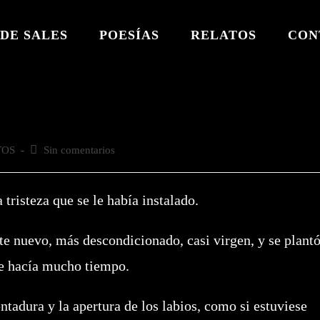
DE SALES
POESÍAS
RELATOS
CON
TOS
Comentarios
Sin comentarios
de
la
entrada:
tristeza que se le había instalado.
nuevo, más descondicionado, casi virgen, y se plant
de hacía mucho tiempo.
adura y la apertura de los labios, como si estuviese