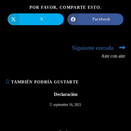
COMPARTIR
POR FAVOR, COMPARTE ESTO.
ESTE
CONTENIDO
X
Facebook
Se
Se
abre
abre
en
en
una
una
nueva
nueva
ventana
ventana
Siguiente entrada
Leer
más
Aire con aire
artículos
TAMBIÉN PODRÍA GUSTARTE
Declaración
septiembre 16, 2021