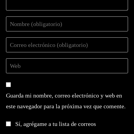
Introduce
tu
nombre
Introduce
o
tu
nombre
dirección
de
Introduce
de
usuario
la
correo
para
URL
electrónico
comentar
de
para
tu
comentar
Guarda mi nombre, correo electrónico y web en
web
este navegador para la próxima vez que comente.
(opcional)
Sí, agrégame a tu lista de correos