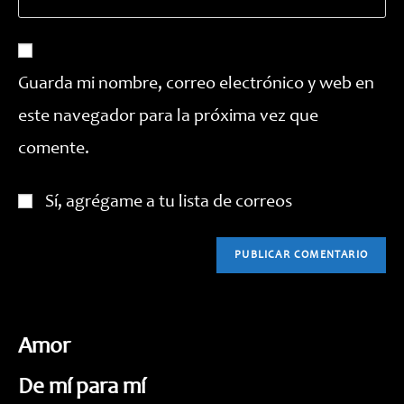
la
correo
para
URL
electrónico
comentar
de
para
tu
comentar
Guarda mi nombre, correo electrónico y web en
web
este navegador para la próxima vez que
(opcional)
comente.
Sí, agrégame a tu lista de correos
Amor
De mí para mí