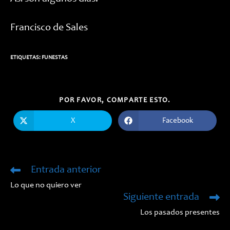
Francisco de Sales
ETIQUETAS:
FUNESTAS
COMPARTIR
POR FAVOR, COMPARTE ESTO.
ESTE
CONTENIDO
X
Facebook
Se
Se
abre
abre
en
en
una
una
nueva
nueva
ventana
ventana
Entrada anterior
Leer
más
Lo que no quiero ver
artículos
Siguiente entrada
Los pasados presentes