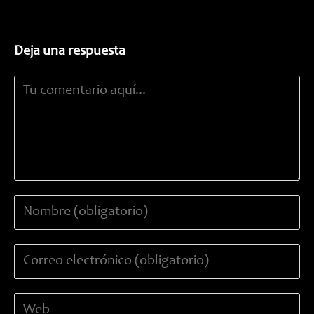
Deja una respuesta
Comentario
Introduce
tu
nombre
Introduce
o
tu
nombre
dirección
de
Introduce
de
usuario