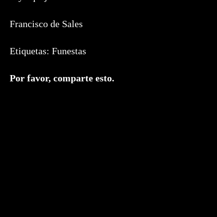
Francisco de Sales
Etiquetas:
Funestas
Compartir
Por favor, comparte esto.
este
contenido
Se
abre
en
una
nueva
ventana