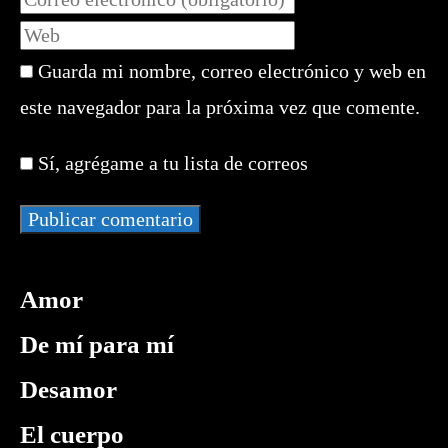
nombre
tu
Introduce
o
dirección
la
nombre
de
Guarda mi nombre, correo electrónico y web en
URL
de
correo
de
este navegador para la próxima vez que comente.
usuario
electrónico
tu
para
para
web
comentar
Sí, agrégame a tu lista de correos
comentar
(opcional)
Amor
De mí para mí
Desamor
El cuerpo