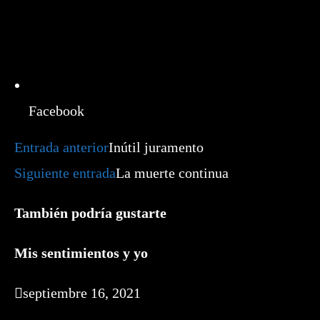
Facebook
Leer
Entrada anterior
Inútil juramento
más
artículos
Siguiente entrada
La muerte continua
También podría gustarte
Mis sentimientos y yo
septiembre 16, 2021