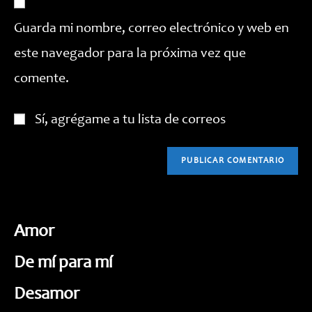
de
para
tu
comentar
Guarda mi nombre, correo electrónico y web en
web
este navegador para la próxima vez que
(opcional)
comente.
Sí, agrégame a tu lista de correos
Amor
De mí para mí
Desamor