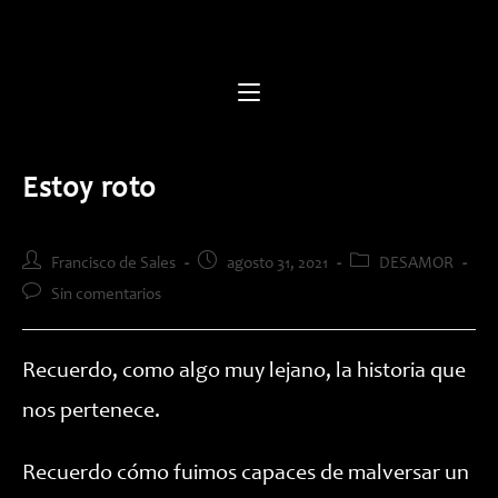
Saltar
al
contenido
Estoy roto
Autor
Publicación
Categoría
Francisco de Sales
agosto 31, 2021
DESAMOR
de
de
de
Comentarios
Sin comentarios
la
la
la
de
entrada:
entrada:
entrada:
la
entrada:
Recuerdo, como algo muy lejano, la historia que
nos pertenece.
Recuerdo cómo fuimos capaces de malversar un