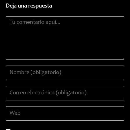
Deja una respuesta
Comentario
Introduce
tu
nombre
Introduce
o
tu
nombre
dirección
de
Introduce
de
usuario
la
correo
para
URL
electrónico
comentar