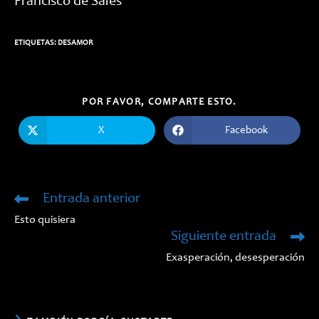
Francisco de Sales
ETIQUETAS:
DESAMOR
COMPARTIR
POR FAVOR, COMPARTE ESTO.
ESTE
CONTENIDO
X
Facebook
Se
Se
abre
abre
en
en
una
una
nueva
nueva
ventana
ventana
Entrada anterior
Leer
más
Esto quisiera
artículos
Siguiente entrada
Exasperación, desesperación