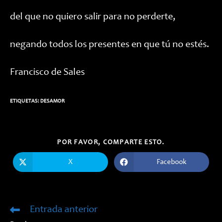
del que no quiero salir para no perderte,
negando todos los presentes en que tú no estés.
Francisco de Sales
ETIQUETAS:
DESAMOR
COMPARTIR
POR FAVOR, COMPARTE ESTO.
ESTE
CONTENIDO
X
Facebook
Se
Se
abre
abre
en
en
una
una
nueva
nueva
ventana
ventana
Entrada anterior
Leer
más