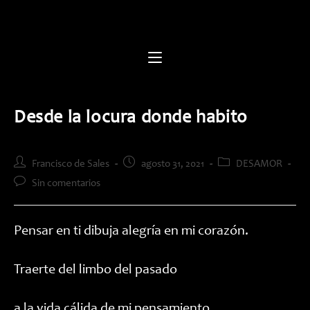
Saltar
al
contenido
Desde la locura donde habito
Autor
Publicación
Categoría
Francisco de Sales
agosto 31, 2021
DESAMOR
de
de
de
Comentarios
Sin comentarios
la
la
la
de
entrada:
entrada:
entrada:
la
entrada:
Pensar en ti dibuja alegría en mi corazón.
Traerte del limbo del pasado
a la vida cálida de mi pensamiento,