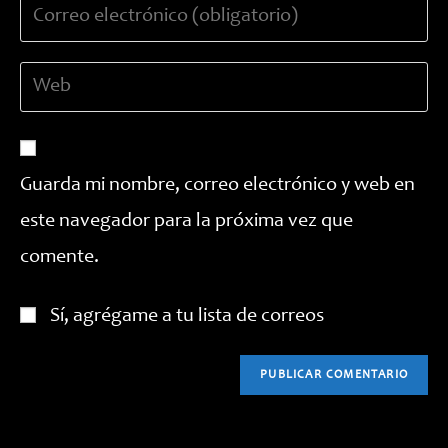
Introduce
o
tu
nombre
dirección
de
Introduce
de
usuario
la
correo
para
URL
electrónico
comentar
de
para
tu
comentar
Guarda mi nombre, correo electrónico y web en
web
este navegador para la próxima vez que
(opcional)
comente.
Sí, agrégame a tu lista de correos