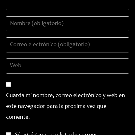
Introduce
tu
nombre
Introduce
o
tu
nombre
dirección
de
Introduce
de
usuario
la
correo
para
URL
electrónico
comentar
de
para
tu
comentar
Guarda mi nombre, correo electrónico y web en
web
este navegador para la próxima vez que
(opcional)
comente.