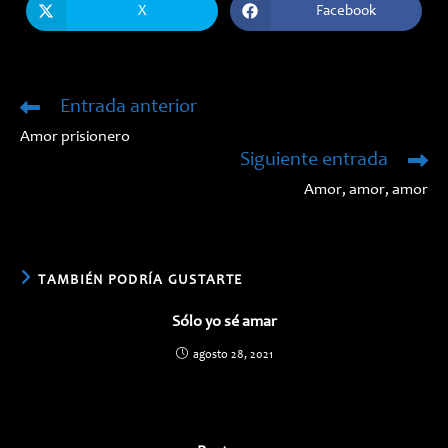
X
Facebook
Se
Se
abre
abre
en
en
una
una
nueva
nueva
ventana
ventana
Entrada anterior
Leer
más
Amor prisionero
artículos
Siguiente entrada
Amor, amor, amor
TAMBIÉN PODRÍA GUSTARTE
Sólo yo sé amar
agosto 28, 2021