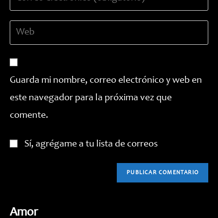
tu
nombre
dirección
de
Introduce
de
usuario
la
correo
para
URL
electrónico
comentar
de
para
tu
comentar
Guarda mi nombre, correo electrónico y web en
web
este navegador para la próxima vez que
(opcional)
comente.
Sí, agrégame a tu lista de correos
Amor