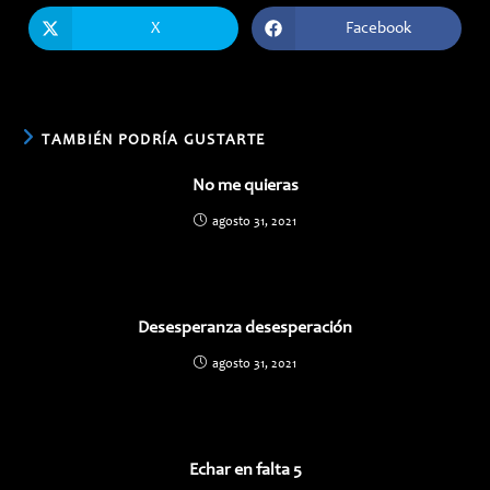
ESTE
CONTENIDO
X
Facebook
Se
Se
abre
abre
en
en
una
una
nueva
nueva
ventana
ventana
TAMBIÉN PODRÍA GUSTARTE
No me quieras
agosto 31, 2021
Desesperanza desesperación
agosto 31, 2021
Echar en falta 5