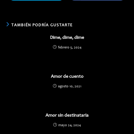
abre
abre
en
en
una
una
nueva
nueva
ventana
ventana
TAMBIÉN PODRÍA GUSTARTE
Dime, dime, dime
febrero 5, 2024
Amor de cuento
agosto 10, 2021
Amor sin destinataria
mayo 24, 2024