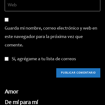
Introduce
de
usuario
la
correo
para
URL
electrónico
comentar
de
para
tu
comentar
Guarda mi nombre, correo electrónico y web en
web
este navegador para la próxima vez que
(opcional)
comente.
Sí, agrégame a tu lista de correos
Amor
De mí para mí